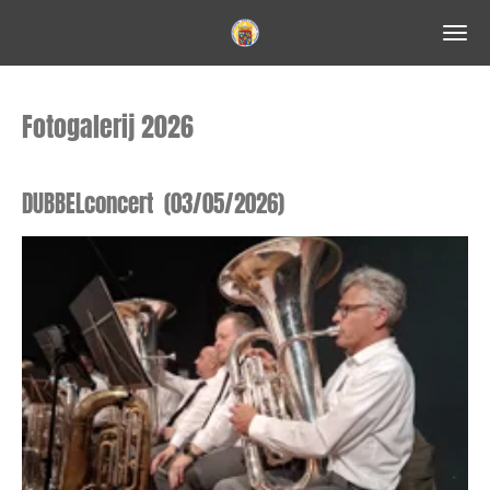
Ga
direct
naar
de
Fotogalerij 2026
hoofdinhoud
DUBBELconcert (03/05/2026)